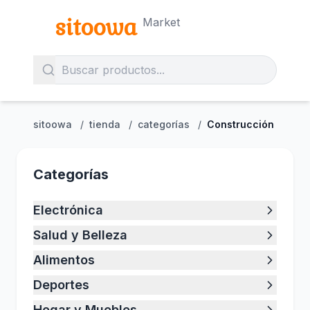
sitoowa
Market
sitoowa
/
tienda
/
categorías
/
Construcción
Categorías
Electrónica
Salud y Belleza
Alimentos
Deportes
Hogar y Muebles